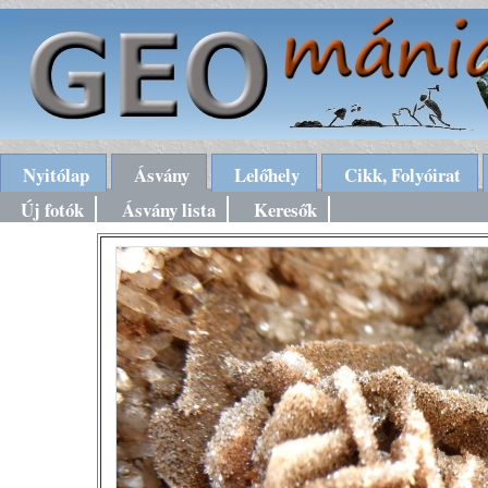
Nyitólap
Ásvány
Lelőhely
Cikk, Folyóirat
Új fotók
Ásvány lista
Keresők