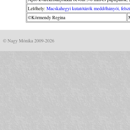
Lelőhely:
Macskahegyi kutatótárók meddőhányói, felszín
©Körmendy Regina
© Nagy Mónika 2009-2026