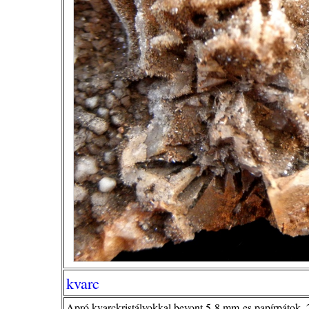
kvarc
Apró kvarckristályokkal bevont 5-8 mm-es papírpátok, 2