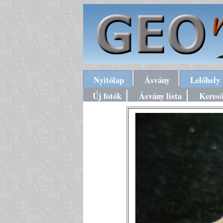
Nyitólap
Ásvány
Lelőhely
Új fotók
Ásvány lista
Keres