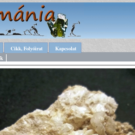
Cikk, Folyóirat
Kapcsolat
ők