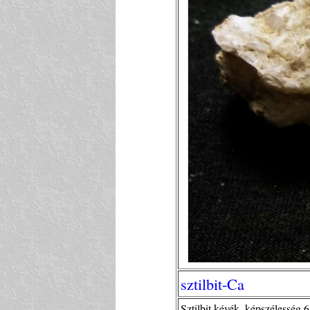
sztilbit-Ca
Sztilbit kévék, képszélesség 