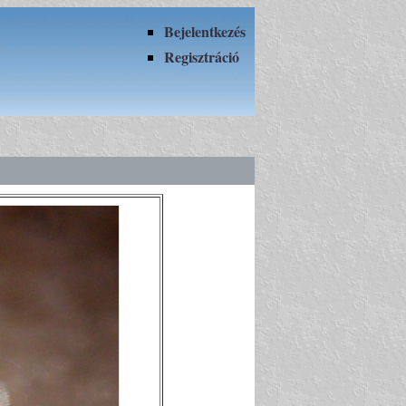
Bejelentkezés
Regisztráció