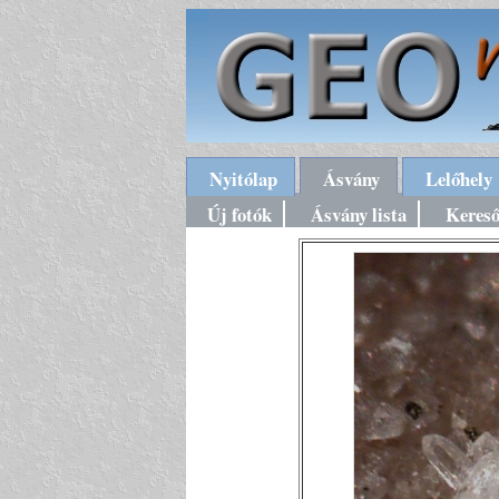
Nyitólap
Ásvány
Lelőhely
Új fotók
Ásvány lista
Keres