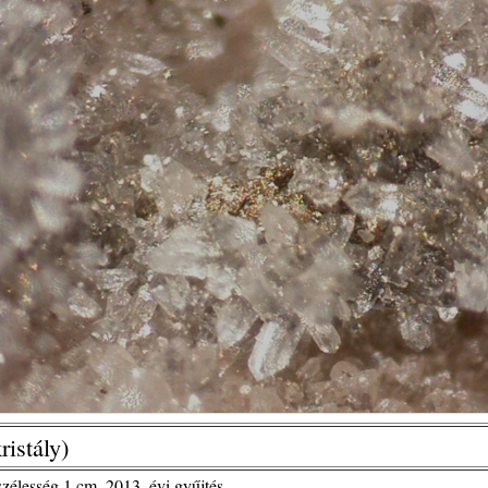
ristály)
szélesség 1 cm, 2013. évi gyűjtés