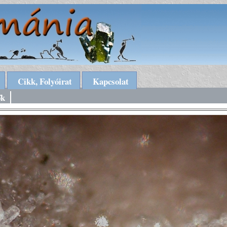
Cikk, Folyóirat
Kapcsolat
ők