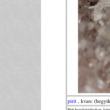
pirit
, kvarc (hegyik
Pirit hegykristályokon, kép