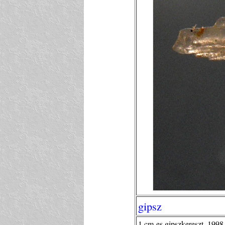
gipsz
1 cm-es gipszkereszt, 1998.