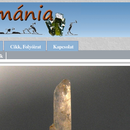
Cikk, Folyóirat
Kapcsolat
ők