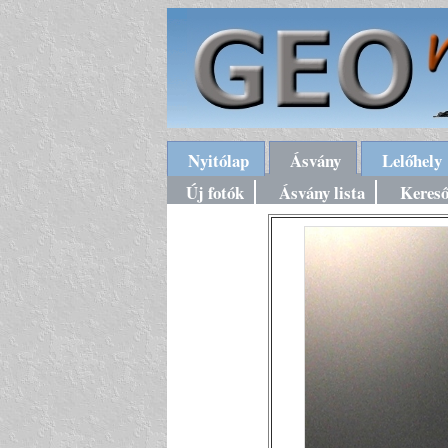
Nyitólap
Ásvány
Lelőhely
Új fotók
Ásvány lista
Keres