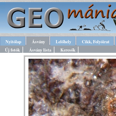
Nyitólap
Ásvány
Lelőhely
Cikk, Folyóirat
Új fotók
Ásvány lista
Keresők