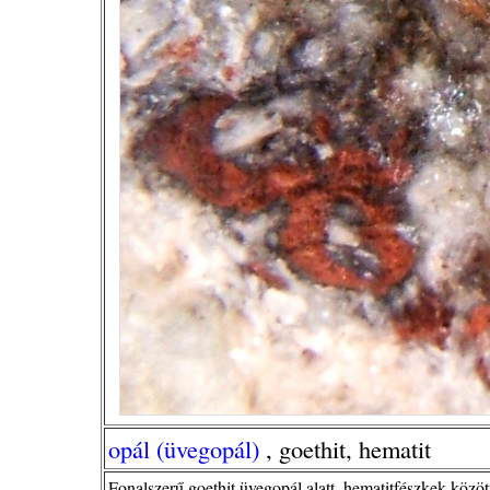
opál (üvegopál)
, goethit, hematit
Fonalszerű goethit üvegopál alatt, hematitfészkek közöt