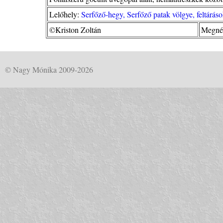
Lelőhely:
Serfőző-hegy, Serfőző patak völgye, feltárá
©Kriston Zoltán
Megnéz
© Nagy Mónika 2009-2026