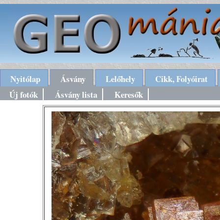
Nyitólap
Ásvány
Lelőhely
Cikk, Folyóirat
Új fotók
Ásvány lista
Keresők