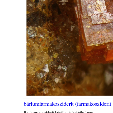
báriumfarmakosziderit (farmakosziderit 
Ba-farmakosziderit kristály. A kristály 1mm.