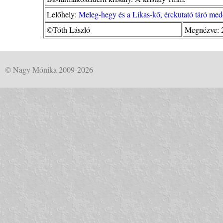
Lelőhely:
Meleg-hegy és a Likas-kő, érckutató táró me
©Tóth László
Megnézve: 
© Nagy Mónika 2009-2026