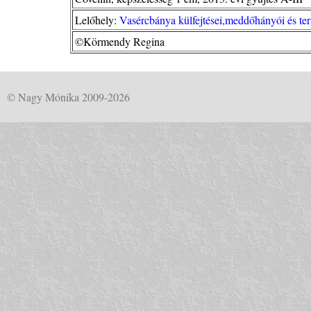
Lelőhely:
Vasércbánya külfejtései,meddőhányói és ter
©Körmendy Regina
© Nagy Mónika 2009-2026