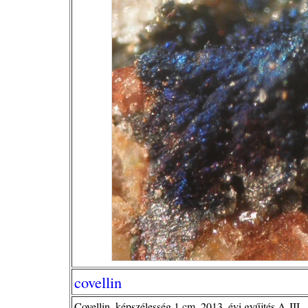
covellin
Covellin, képszélesség 1 cm, 2013. évi gyűjtés A-III