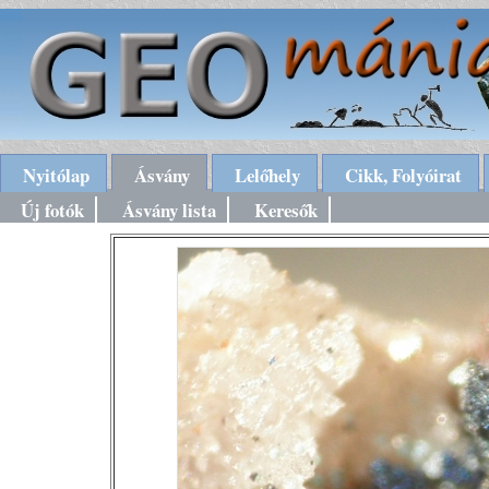
Nyitólap
Ásvány
Lelőhely
Cikk, Folyóirat
Új fotók
Ásvány lista
Keresők