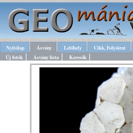
Nyitólap
Ásvány
Lelőhely
Cikk, Folyóirat
Új fotók
Ásvány lista
Keresők