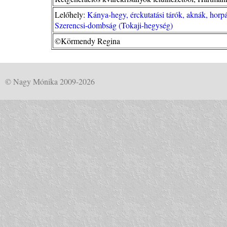
Lelőhely:
Kánya-hegy, érckutatási tárók, aknák, hor
Szerencsi-dombság (Tokaji-hegység)
©Körmendy Regina
© Nagy Mónika 2009-2026