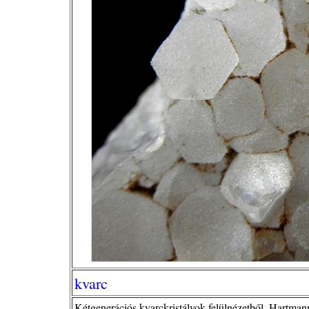
kvarc
Kétgenerációs kvarckristályok felülnézetből, Hartman