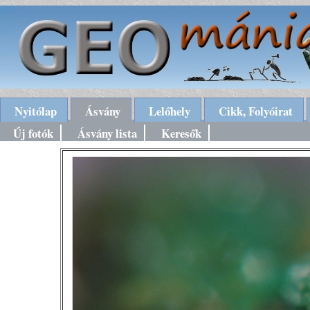
Nyitólap
Ásvány
Lelőhely
Cikk, Folyóirat
Új fotók
Ásvány lista
Keresők