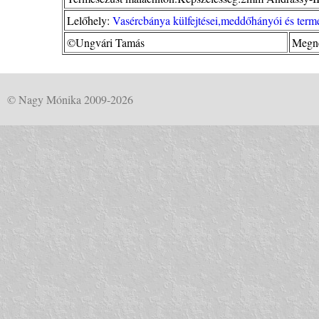
Lelőhely:
Vasércbánya külfejtései,meddőhányói és termé
©Ungvári Tamás
Megné
© Nagy Mónika 2009-2026