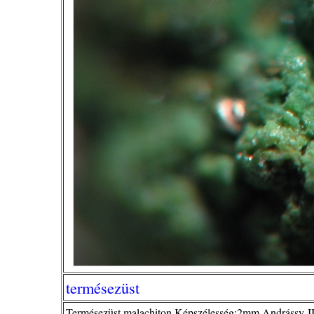
termésezüst
Termésezüst malachiton.Képszélesség:2mm Andrássy-II