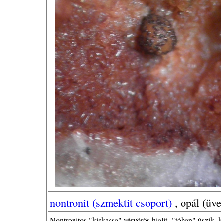
nontronit (szmektit csoport)
, opál (üv
Nontronitos "kiskacsa" vérvörös hialit- "tóban" úszik,