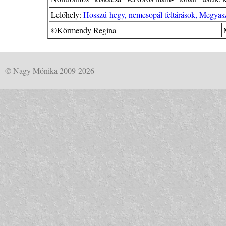
Lelőhely:
Hosszú-hegy, nemesopál-feltárások, Megyas
©Körmendy Regina
© Nagy Mónika 2009-2026