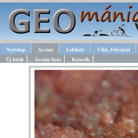
Nyitólap
Ásvány
Lelőhely
Cikk, Folyóirat
Új fotók
Ásvány lista
Keresők