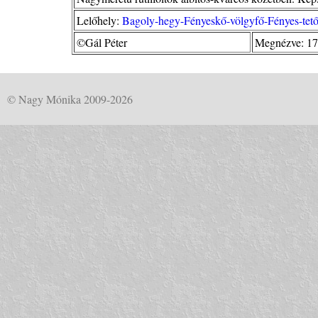
Lelőhely:
Bagoly-hegy-Fényeskő-völgyfő-Fényes-tet
©Gál Péter
Megnézve: 17
© Nagy Mónika 2009-2026