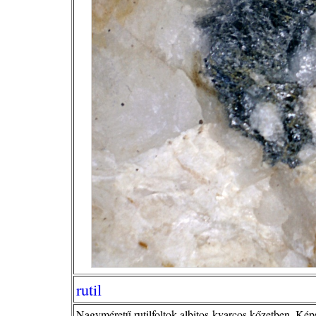
rutil
Nagyméretű rutilfoltok albitos-kvarcos kőzetben. Kép