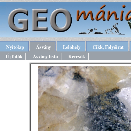
Nyitólap
Ásvány
Lelőhely
Cikk, Folyóirat
Új fotók
Ásvány lista
Keresők