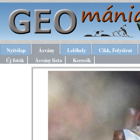
Nyitólap
Ásvány
Lelőhely
Cikk, Folyóirat
Új fotók
Ásvány lista
Keresők