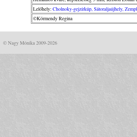
Lelőhely:
Cholnoky-gejzírkúp, Sátoraljaújhely, Zemp
©Körmendy Regina
© Nagy Mónika 2009-2026