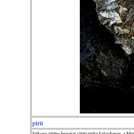
pirit
Vékony pirites bevonat sötétszürke kalcedonon, a Már