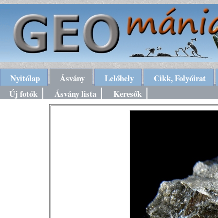
Nyitólap
Ásvány
Lelőhely
Cikk, Folyóirat
Új fotók
Ásvány lista
Keresők