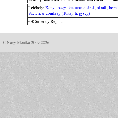
Lelőhely:
Kánya-hegy, érckutatási tárók, aknák, hor
Szerencsi-dombság (Tokaji-hegység)
©Körmendy Regina
© Nagy Mónika 2009-2026