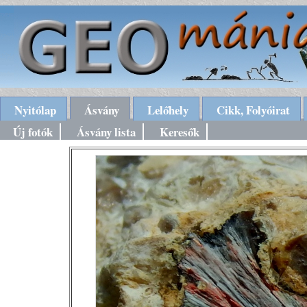
Nyitólap
Ásvány
Lelőhely
Cikk, Folyóirat
Új fotók
Ásvány lista
Keresők