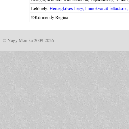
Lelőhely:
Hercegköves-hegy, limnokvarcit-feltárások
©Körmendy Regina
© Nagy Mónika 2009-2026