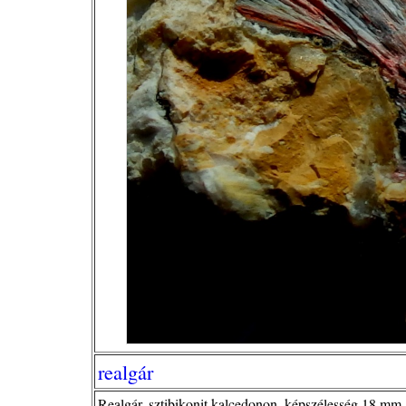
realgár
Realgár, sztibikonit kalcedonon, képszélesség 18 mm,