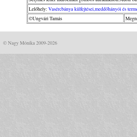
Lelőhely:
Vasércbánya külfejtései,meddőhányói és termé
©Ungvári Tamás
Megné
© Nagy Mónika 2009-2026