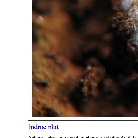
hidrocinkit
Selymes fehér hidrocinkit gömbös aurikalkiton.Adolf 