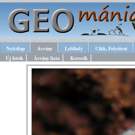
Nyitólap
Ásvány
Lelőhely
Cikk, Folyóirat
Új fotók
Ásvány lista
Keresők