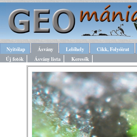
Nyitólap
Ásvány
Lelőhely
Cikk, Folyóirat
Új fotók
Ásvány lista
Keresők