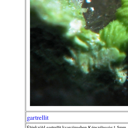
gartrellit
Élénkzöld gartrellit kvarcüregben.Képszélesség:1,5mm