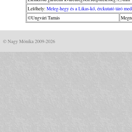
Lelőhely:
Meleg-hegy és a Likas-kő, érckutató táró me
©Ungvári Tamás
Megné
© Nagy Mónika 2009-2026