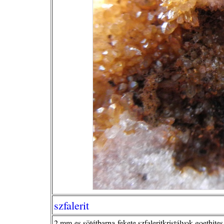
szfalerit
2 mm-es sötétbarna-fekete szfaleritkristályok goethit