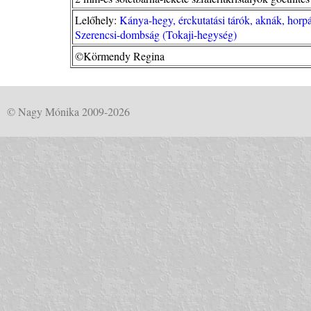
Lelőhely:
Kánya-hegy, érckutatási tárók, aknák, hor
Szerencsi-dombság (Tokaji-hegység)
©Körmendy Regina
© Nagy Mónika 2009-2026