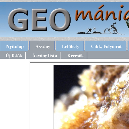
Nyitólap
Ásvány
Lelőhely
Cikk, Folyóirat
Új fotók
Ásvány lista
Keresők