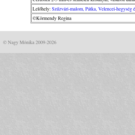
Lelőhely:
Szűzvári-malom, Pátka, Velencei-hegység é
©Körmendy Regina
© Nagy Mónika 2009-2026