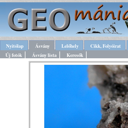
Nyitólap
Ásvány
Lelőhely
Cikk, Folyóirat
Új fotók
Ásvány lista
Keresők