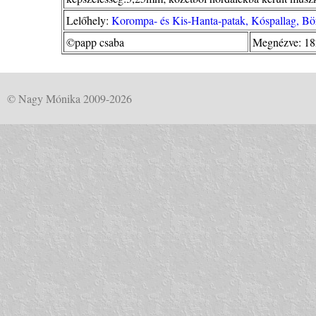
Lelőhely:
Korompa- és Kis-Hanta-patak, Kóspallag, Bö
©papp csaba
Megnézve: 18
© Nagy Mónika 2009-2026