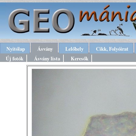
Nyitólap
Ásvány
Lelőhely
Cikk, Folyóirat
Új fotók
Ásvány lista
Keresők