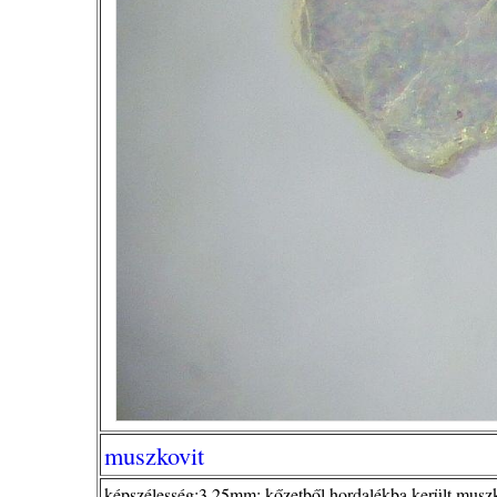
muszkovit
képszélesség:3,25mm; kőzetből hordalékba került muszk