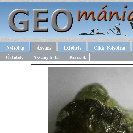
Nyitólap
Ásvány
Lelőhely
Cikk, Folyóirat
Új fotók
Ásvány lista
Keresők