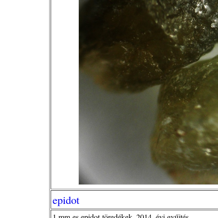
epidot
1 mm-es epidot-töredékek, 2014. évi gyűjtés