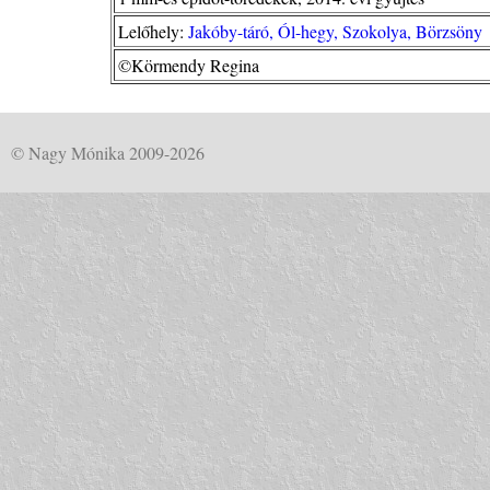
Lelőhely:
Jakóby-táró, Ól-hegy, Szokolya, Börzsöny
©Körmendy Regina
© Nagy Mónika 2009-2026