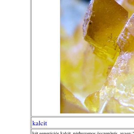
kalcit
két generációs kalcit, párhuzamos összenövés, avagy 