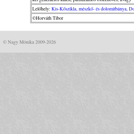
Lelőhely:
Kis-Kőszikla, mészkő- és dolomitbánya, D
©Horváth Tibor
© Nagy Mónika 2009-2026