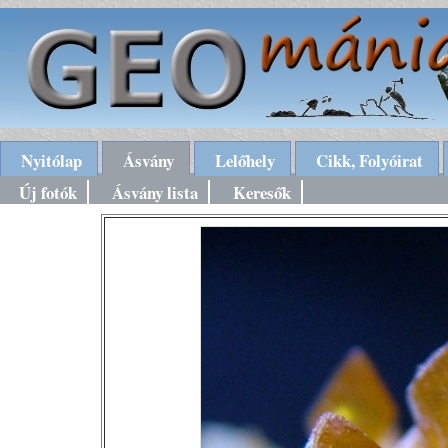
Nyitólap
Ásvány
Lelőhely
Cikk, Folyóirat
Új fotók
Ásvány lista
Keresők