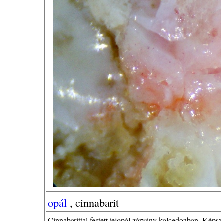
opál
, cinnabarit
Cinnabarittal festett tejopál zárvány kalcedonban. Képs