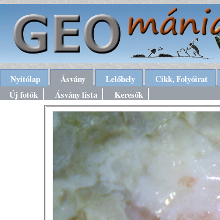
Nyitólap
Ásvány
Lelőhely
Cikk, Folyóirat
Új fotók
Ásvány lista
Keresők