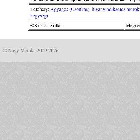
Lelőhely:
Agyagos (Csonkás), higanyindikációs hidrokv
hegység)
©Kriston Zoltán
Megnéz
© Nagy Mónika 2009-2026