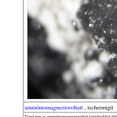
ammóniomagneziovoltait
, tschermigit
Tized mm-es ammóniomagneziovoltait kristályokból álló