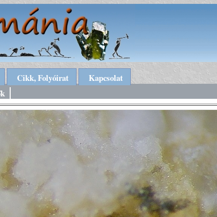
Cikk, Folyóirat
Kapcsolat
ők