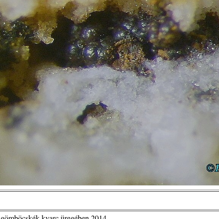
t gömböcskék kvarc üregében 2014