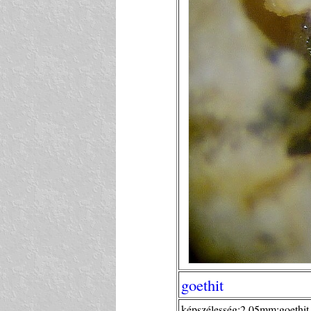
goethit
képszélesség:2,05mm;goethi