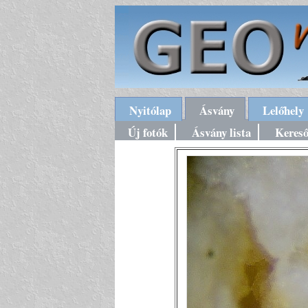
Nyitólap
Ásvány
Lelőhely
Új fotók
Ásvány lista
Keres