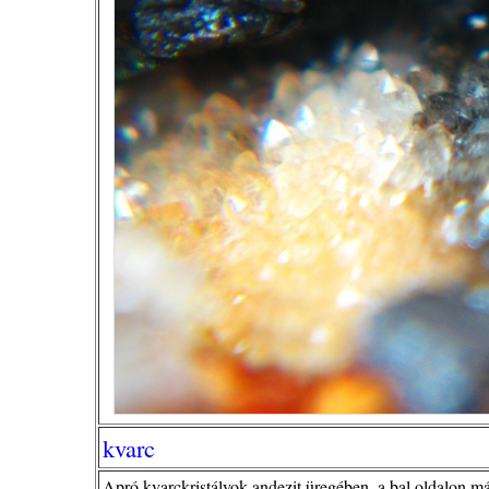
kvarc
Apró kvarckristályok andezit üregében, a bal oldalon m