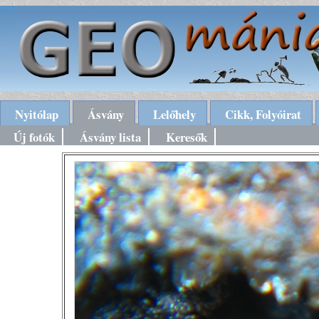
Nyitólap
Ásvány
Lelőhely
Cikk, Folyóirat
Új fotók
Ásvány lista
Keresők