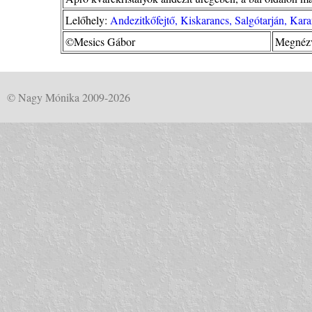
Lelőhely:
Andezitkőfejtő, Kiskarancs, Salgótarján, Ka
©Mesics Gábor
Megnézv
© Nagy Mónika 2009-2026