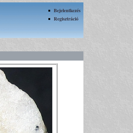
Bejelentkezés
Regisztráció