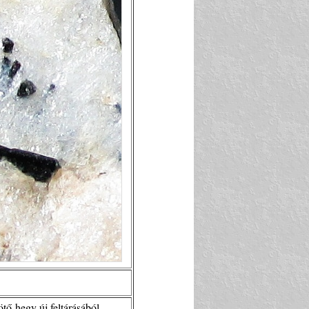
tő-hegy új feltárásából.