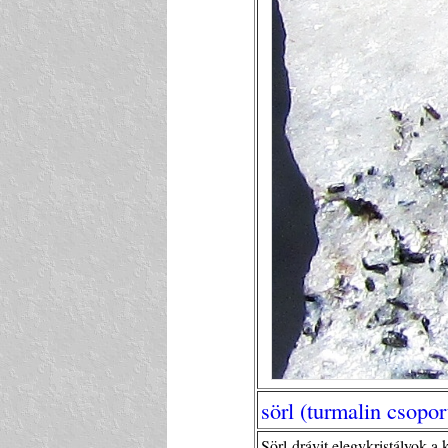
sörl (turmalin csopor
Sörl-drávit elegykristályok a