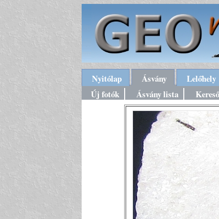
Nyitólap
Ásvány
Lelőhely
Új fotók
Ásvány lista
Keres