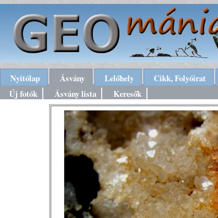
Nyitólap
Ásvány
Lelőhely
Cikk, Folyóirat
Új fotók
Ásvány lista
Keresők