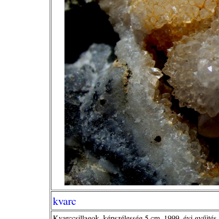
kvarc
Kvarccsillagok, képszélesség 5 cm, 1999. évi gyűjtés