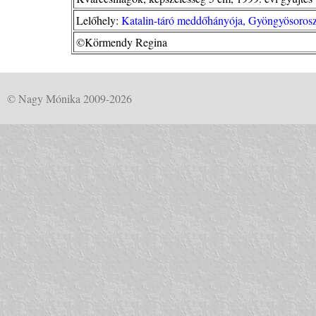
Lelőhely:
Katalin-táró meddőhányója, Gyöngyösorosz
©Körmendy Regina
© Nagy Mónika 2009-2026