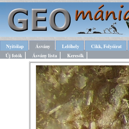
Nyitólap
Ásvány
Lelőhely
Cikk, Folyóirat
Új fotók
Ásvány lista
Keresők