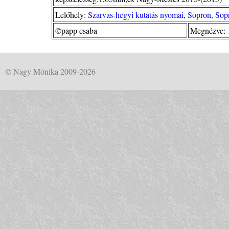
Lelőhely:
Szarvas-hegyi kutatás nyomai, Sopron, Sop
©papp csaba
Megnézve: 
© Nagy Mónika 2009-2026