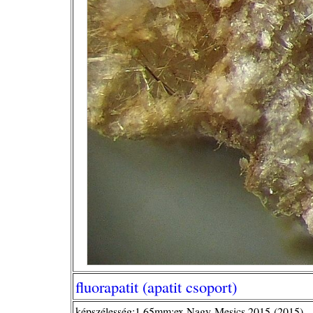
fluorapatit (apatit csoport)
képszélesség:1,65mm;ex Nagy-Mesics 2015-(2015)