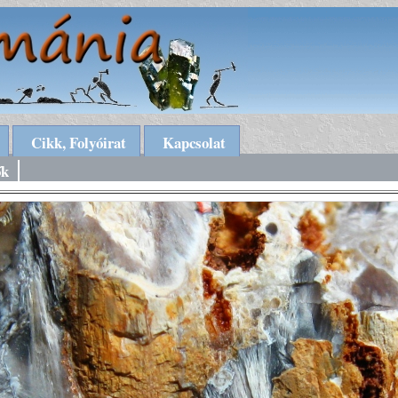
Cikk, Folyóirat
Kapcsolat
ők