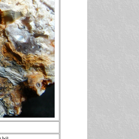
-ből.