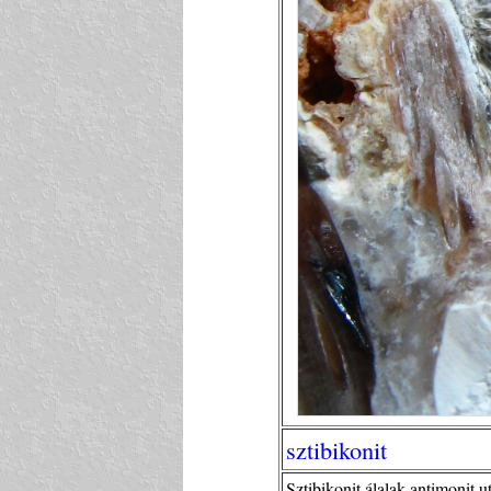
sztibikonit
Sztibikonit álalak antimonit 