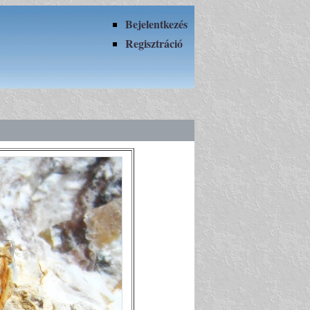
Bejelentkezés
Regisztráció