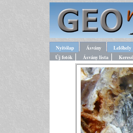
Nyitólap
Ásvány
Lelőhely
Új fotók
Ásvány lista
Keres