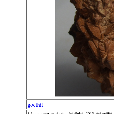
goethit
3,5 cm magas markazit utáni álalak, 2015. évi gyűjtés