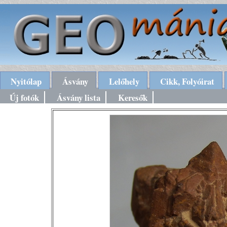
Nyitólap
Ásvány
Lelőhely
Cikk, Folyóirat
Új fotók
Ásvány lista
Keresők