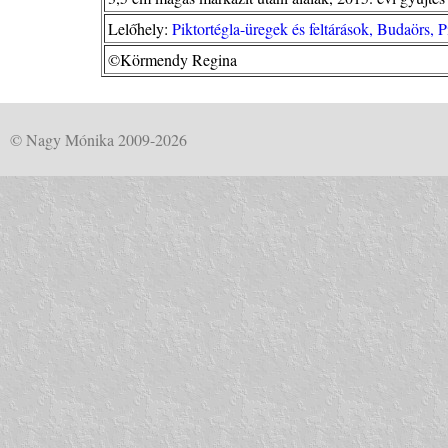
Lelőhely:
Piktortégla-üregek és feltárások, Budaörs, 
©Körmendy Regina
© Nagy Mónika 2009-2026