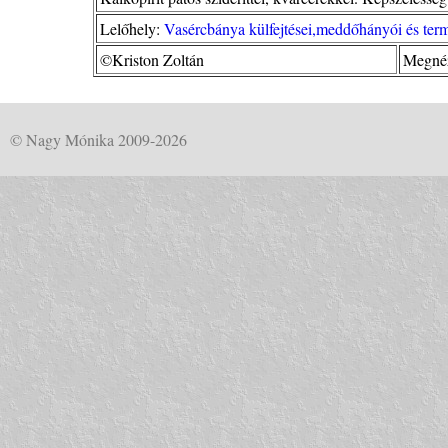
Lelőhely:
Vasércbánya külfejtései,meddőhányói és term
©Kriston Zoltán
Megnéz
© Nagy Mónika 2009-2026