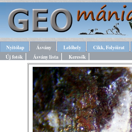
Nyitólap
Ásvány
Lelőhely
Cikk, Folyóirat
Új fotók
Ásvány lista
Keresők