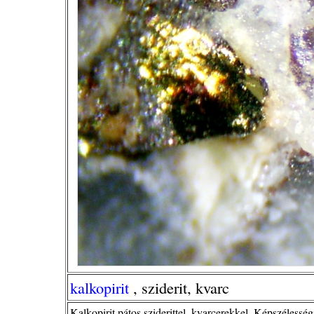
kalkopirit
, sziderit, kvarc
Kalkopirit pátos sziderittel, kvarcerekkel. Képszélesség