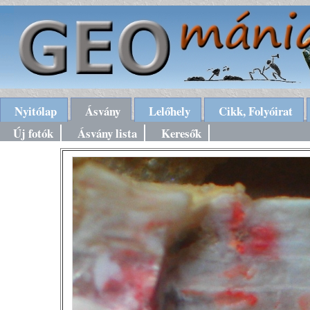
Nyitólap
Ásvány
Lelőhely
Cikk, Folyóirat
Új fotók
Ásvány lista
Keresők