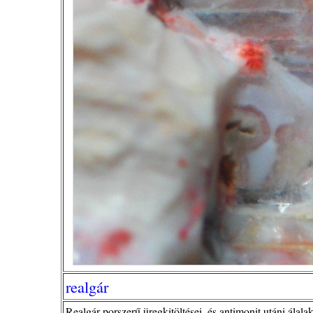
realgár
Realgár porszerű üregkitöltései, és antimonit utáni ála