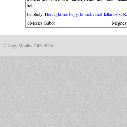
ból.
Lelőhely:
Hercegköves-hegy, limnokvarcit-feltárások, 
©Mesics Gábor
Megnézv
© Nagy Mónika 2009-2026