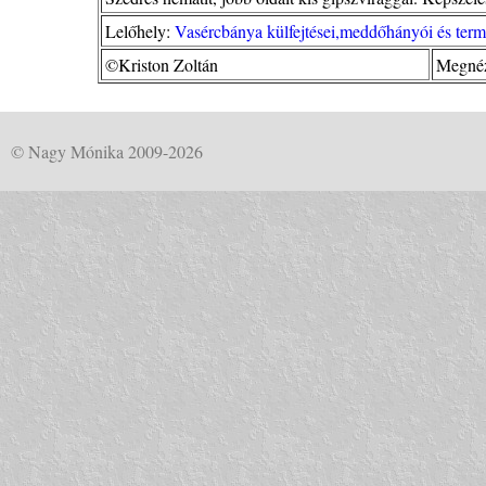
Lelőhely:
Vasércbánya külfejtései,meddőhányói és term
©Kriston Zoltán
Megnéz
© Nagy Mónika 2009-2026