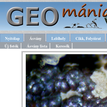
Nyitólap
Ásvány
Lelőhely
Cikk, Folyóirat
Új fotók
Ásvány lista
Keresők