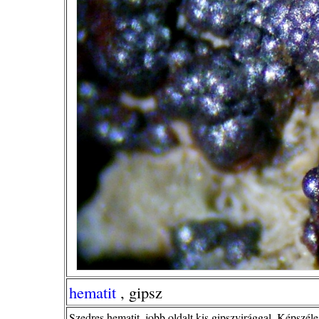
hematit
, gipsz
Szedres hematit, jobb oldalt kis gipszvirággal. Képszéle