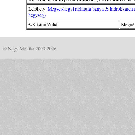
Lelőhely:
Megyer-hegyi riolittufa bánya és hidrokvarcit
hegység)
©Kriston Zoltán
Megnéz
© Nagy Mónika 2009-2026