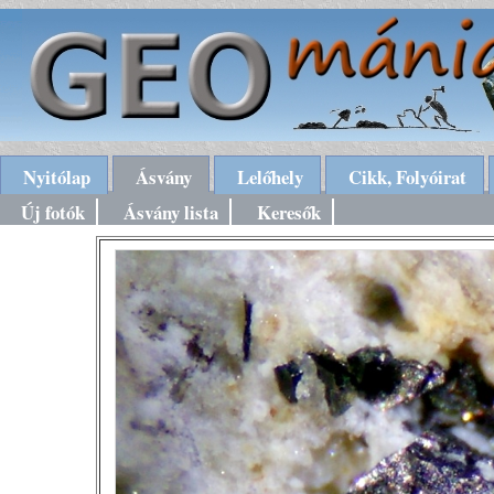
Nyitólap
Ásvány
Lelőhely
Cikk, Folyóirat
Új fotók
Ásvány lista
Keresők