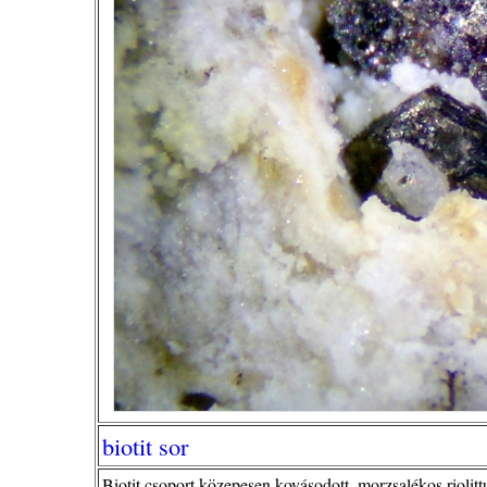
biotit sor
Biotit csoport közepesen kovásodott, morzsalékos riolit