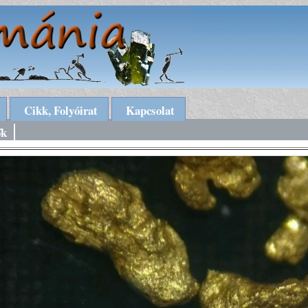
Cikk, Folyóirat
Kapcsolat
ők