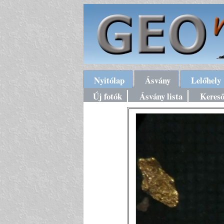
Nyitólap
Ásvány
Lelőhely
Új fotók
Ásvány lista
Keres