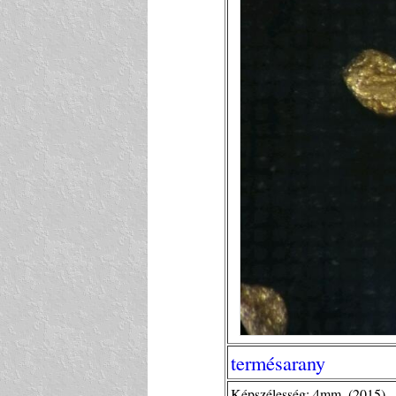
termésarany
Képszélesség: 4mm. (2015)