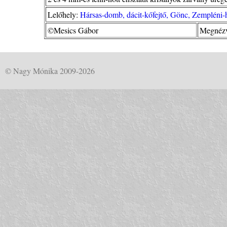
Lelőhely:
Hársas-domb, dácit-kőfejtő, Gönc, Zempléni-
©Mesics Gábor
Megnézv
© Nagy Mónika 2009-2026