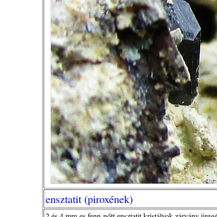
ensztatit (piroxének)
2 és 4 mm-es fenn-nőtt ensztatit kristályok zárvány üreg