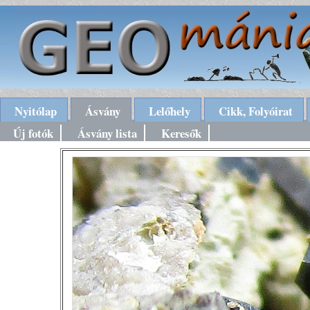
Nyitólap
Ásvány
Lelőhely
Cikk, Folyóirat
Új fotók
Ásvány lista
Keresők