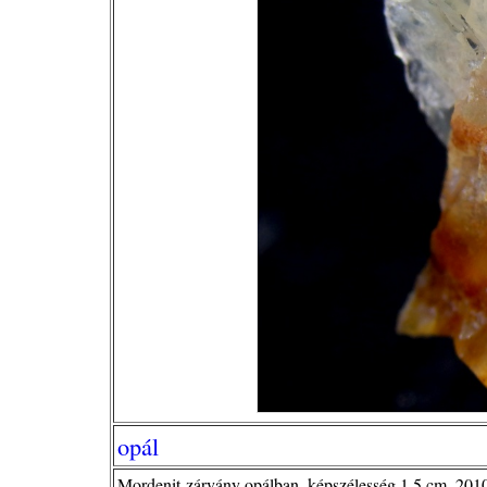
opál
Mordenit-zárvány opálban, képszélesség 1,5 cm, 2010