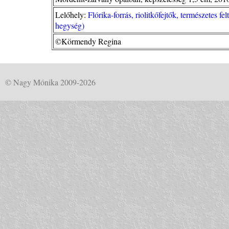
Lelőhely:
Flórika-forrás, riolitkőfejtők, természetes 
hegység)
©Körmendy Regina
© Nagy Mónika 2009-2026