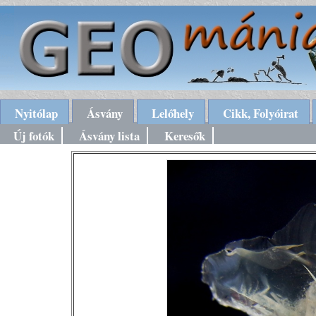
Nyitólap
Ásvány
Lelőhely
Cikk, Folyóirat
Új fotók
Ásvány lista
Keresők