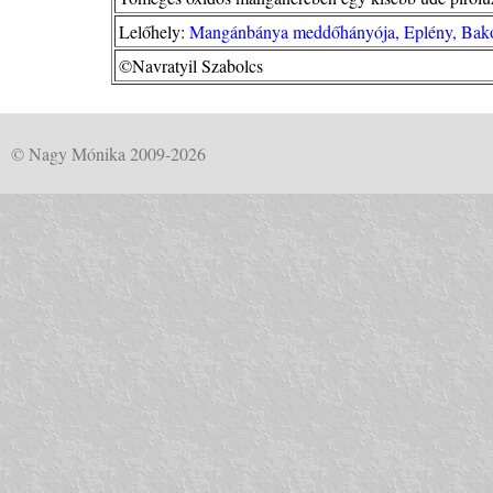
Lelőhely:
Mangánbánya meddőhányója, Eplény, Bakon
©Navratyil Szabolcs
© Nagy Mónika 2009-2026