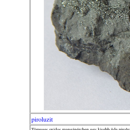
piroluzit
Tömeges oxidos mangánércben egy kisebb üde piroluz