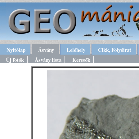
Nyitólap
Ásvány
Lelőhely
Cikk, Folyóirat
Új fotók
Ásvány lista
Keresők