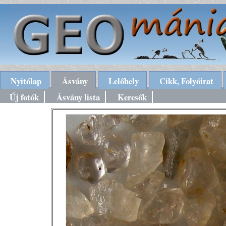
Nyitólap
Ásvány
Lelőhely
Cikk, Folyóirat
Új fotók
Ásvány lista
Keresők