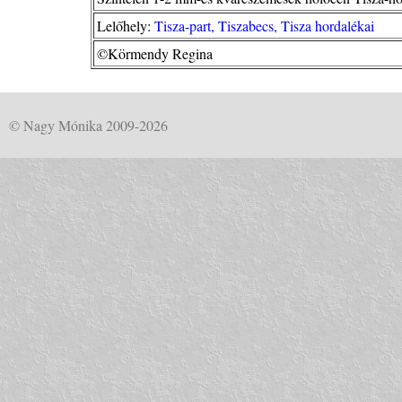
Lelőhely:
Tisza-part, Tiszabecs, Tisza hordalékai
©Körmendy Regina
© Nagy Mónika 2009-2026