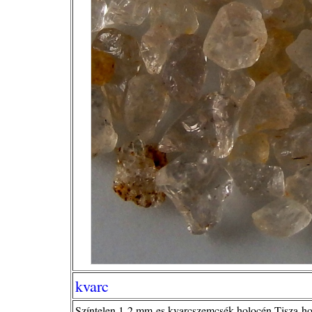
kvarc
Színtelen 1-2 mm-es kvarcszemcsék holocén Tisza-ho