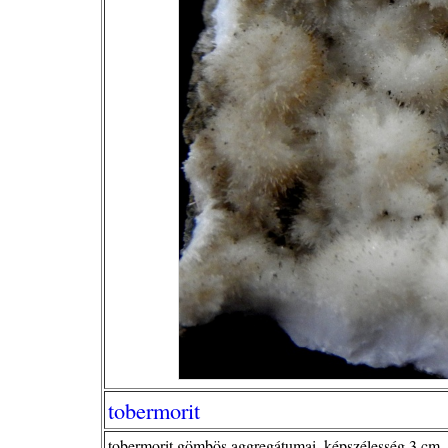
tobermorit
tobermorit gömbös aggregátumai, képszélesség 3 cm, 