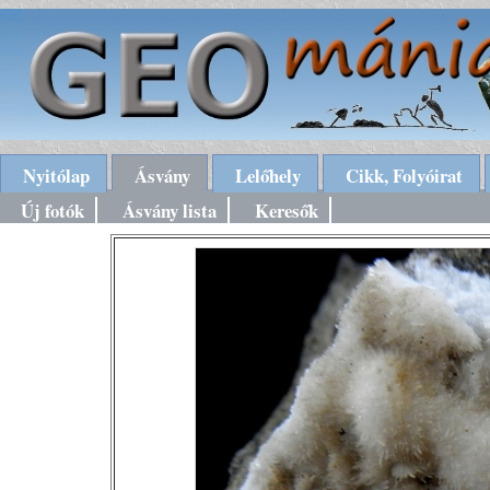
Nyitólap
Ásvány
Lelőhely
Cikk, Folyóirat
Új fotók
Ásvány lista
Keresők