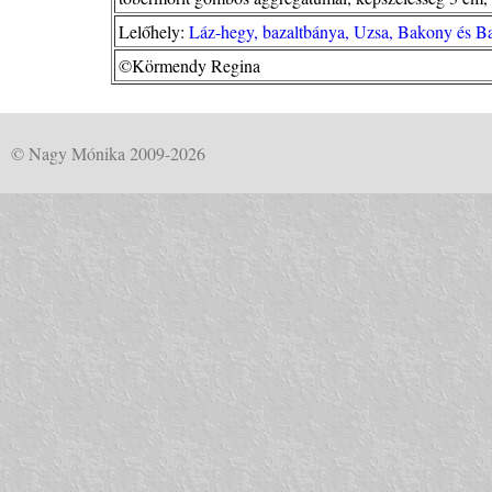
Lelőhely:
Láz-hegy, bazaltbánya, Uzsa, Bakony és Ba
©Körmendy Regina
© Nagy Mónika 2009-2026