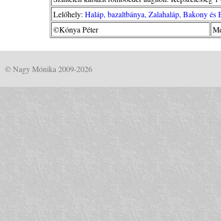
Lelőhely:
Haláp, bazaltbánya, Zalahaláp, Bakony és B
©Kónya Péter
Me
© Nagy Mónika 2009-2026