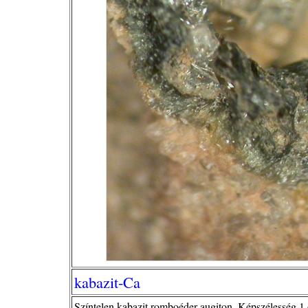
kabazit-Ca
Színtelen kabazit romboéder augiton. Képszélesség 1