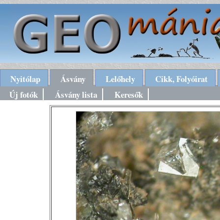
Nyitólap
Ásvány
Lelőhely
Cikk, Folyóirat
Új fotók
Ásvány lista
Keresők