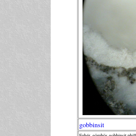
gobbinsit
Fehér, gömbös gobbinsit phil