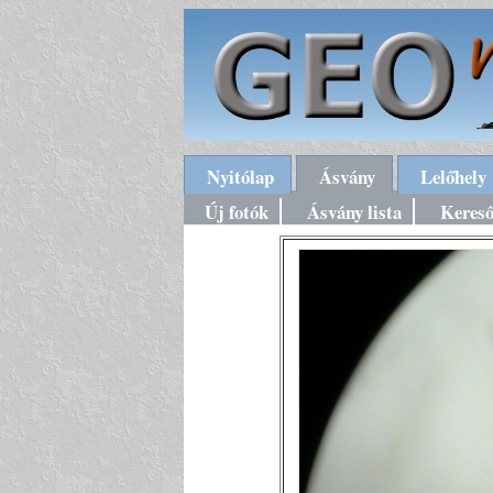
Nyitólap
Ásvány
Lelőhely
Új fotók
Ásvány lista
Keres