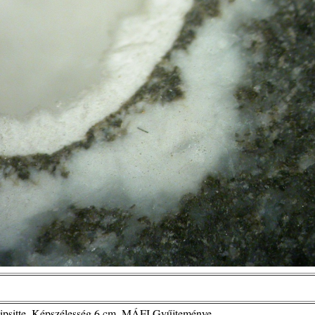
lipsitte. Képszélesség 6 cm. MÁFI Gyűjteménye.