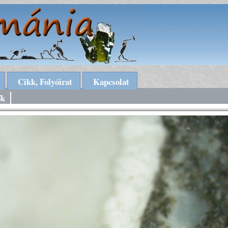
Cikk, Folyóirat
Kapcsolat
ők