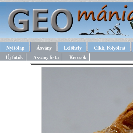
Nyitólap
Ásvány
Lelőhely
Cikk, Folyóirat
Új fotók
Ásvány lista
Keresők