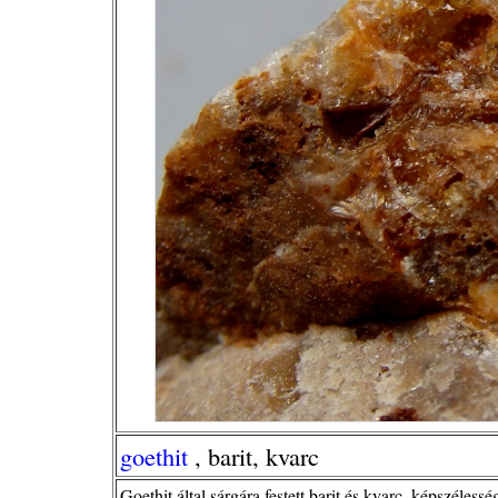
goethit
, barit, kvarc
Goethit által sárgára festett barit és kvarc, képszéless