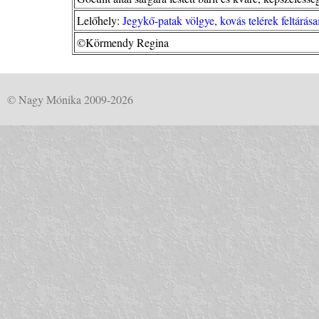
Lelőhely:
Jegykő-patak völgye, kovás telérek feltárás
©Körmendy Regina
© Nagy Mónika 2009-2026