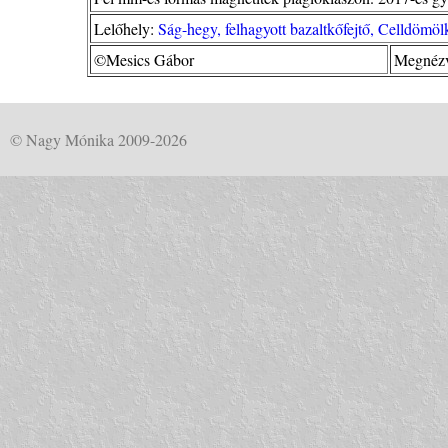
Lelőhely:
Ság-hegy, felhagyott bazaltkőfejtő, Celldömö
©Mesics Gábor
Megnézv
© Nagy Mónika 2009-2026