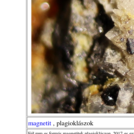
magnetit
, plagioklászok
Fél mm-es formás magnetitek plagioklászon. 2017-es gy