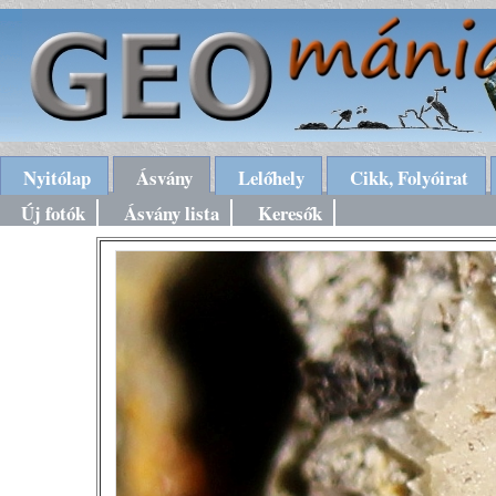
Nyitólap
Ásvány
Lelőhely
Cikk, Folyóirat
Új fotók
Ásvány lista
Keresők