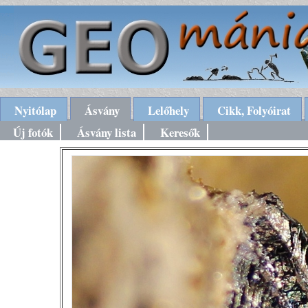
Nyitólap
Ásvány
Lelőhely
Cikk, Folyóirat
Új fotók
Ásvány lista
Keresők