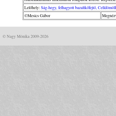
Lelőhely:
Ság-hegy, felhagyott bazaltkőfejtő, Celldömö
©Mesics Gábor
Megnézv
© Nagy Mónika 2009-2026