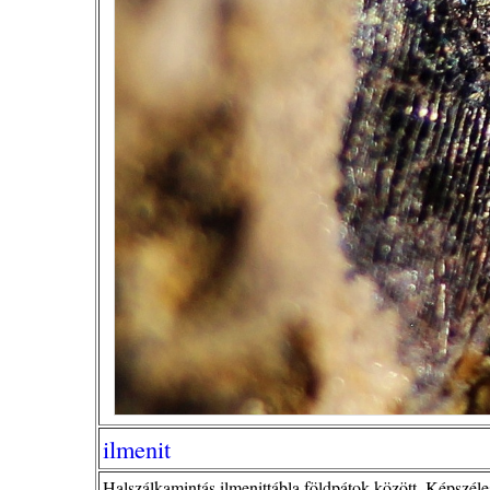
ilmenit
Halszálkamintás ilmenittábla földpátok között. Képszél