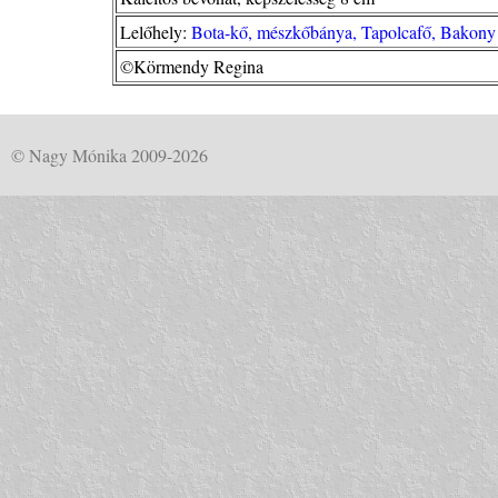
Lelőhely:
Bota-kő, mészkőbánya, Tapolcafő, Bakony 
©Körmendy Regina
© Nagy Mónika 2009-2026