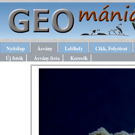
Nyitólap
Ásvány
Lelőhely
Cikk, Folyóirat
Új fotók
Ásvány lista
Keresők