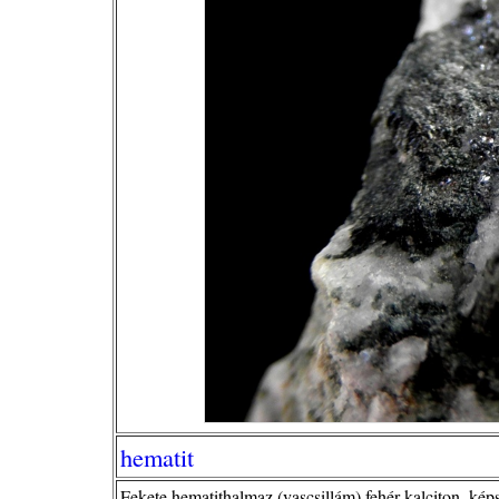
hematit
Fekete hematithalmaz (vascsillám) fehér kalciton, kép