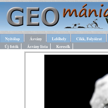
Nyitólap
Ásvány
Lelőhely
Cikk, Folyóirat
Új fotók
Ásvány lista
Keresők