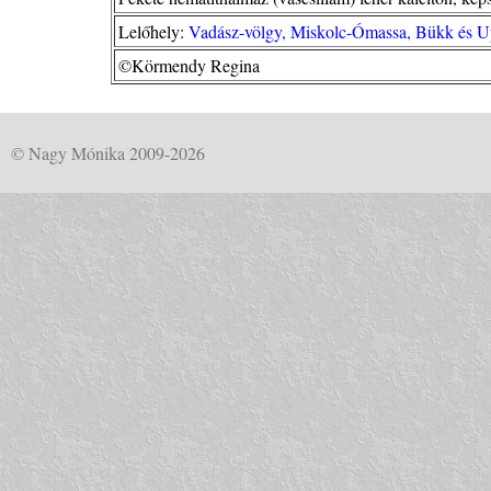
Lelőhely:
Vadász-völgy, Miskolc-Ómassa, Bükk és 
©Körmendy Regina
© Nagy Mónika 2009-2026