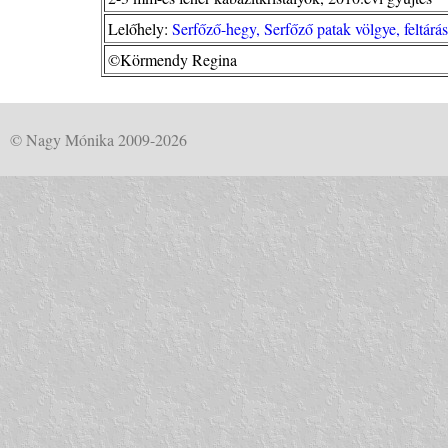
Lelőhely:
Serfőző-hegy, Serfőző patak völgye, feltá
©Körmendy Regina
© Nagy Mónika 2009-2026