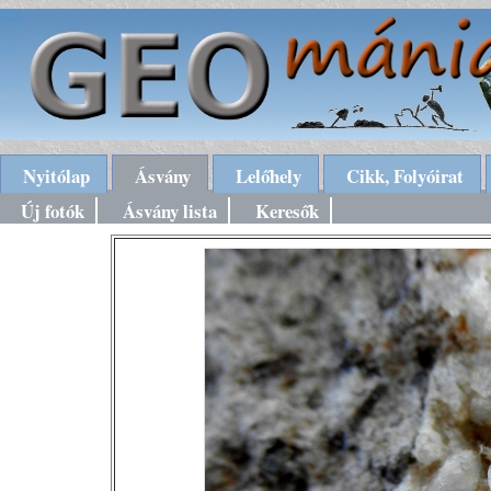
Nyitólap
Ásvány
Lelőhely
Cikk, Folyóirat
Új fotók
Ásvány lista
Keresők