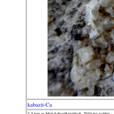
kabazit-Ca
2-3 mm-es fehér kabazitkristályok, 2010.évi gyűjtés