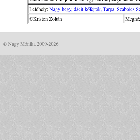
Lelőhely:
Nagy-hegy, dácit-kőfejtők, Tarpa, Szabolcs-
©Kriston Zoltán
Megnéz
© Nagy Mónika 2009-2026