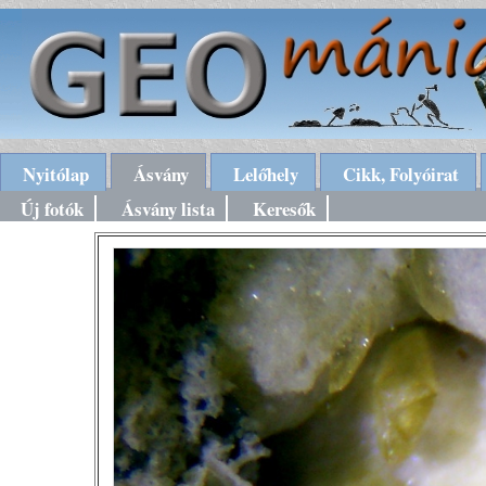
Nyitólap
Ásvány
Lelőhely
Cikk, Folyóirat
Új fotók
Ásvány lista
Keresők