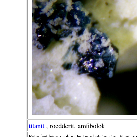
titanit
, roedderit, amfibolok
Balra fent három, jobbra lent egy halványsárga titanit,