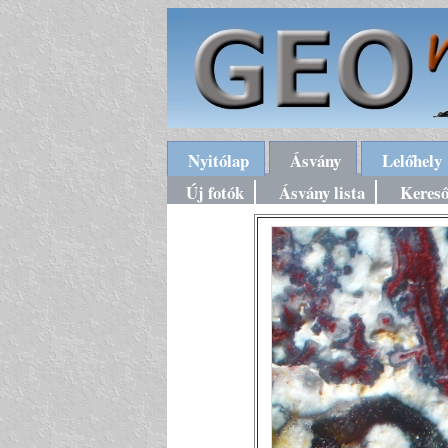
Nyitólap
Ásvány
Lelőhely
Új fotók
Ásvány lista
Keres