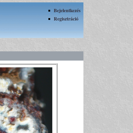
Bejelentkezés
Regisztráció