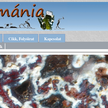
Cikk, Folyóirat
Kapcsolat
ők