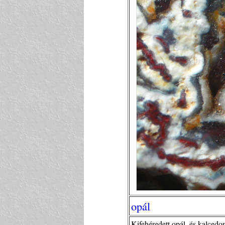
opál
Kifehéredett opál, és kalced